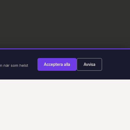
Acceptera alla
Avvisa
an när som helst
körkort i Eskilstuna och
soner, företag och kommuner