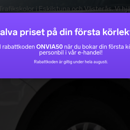
rafikskolor i Eskilstuna och Västerås. Vi hjä
sonligt anpassad utbildning för varje elev.
alva priset på din första körlek
Handledarkurs
Kontakt
 rabattkoden
ONVIA50
när du bokar din första kö
personbil i vår e-handel!
Rabattkoden är giltig under hela augusti.