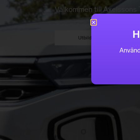
Välkommen till Axelssons T
körkort med per
H
Utbildningar
Använd