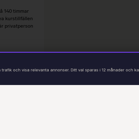
 på 140 timmar
 kurstillfällen
är privatperson
 trafik och visa relevanta annonser. Ditt val sparas i 12 månader och k
Utbildningar
Vi har hjälpt tusentals kunder att ta 
Västerås. Vi utbildar både privatper