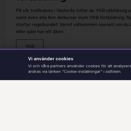
På vår trafikskola i Västerås hittar du YKB utbildning
samt även alla fem delkurser inom YKB fortbildning. Nya
startar regelbundet. Varmt välkommen oavsett om du 
eller själv har ett åkeri.
YKB
Vi använder cookies
Vi och våra partners använder cookies för att analysera
ändras via länken "Cookie-inställningar" i sidfoten.