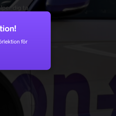
lper dig ta
tion!
rlektion för