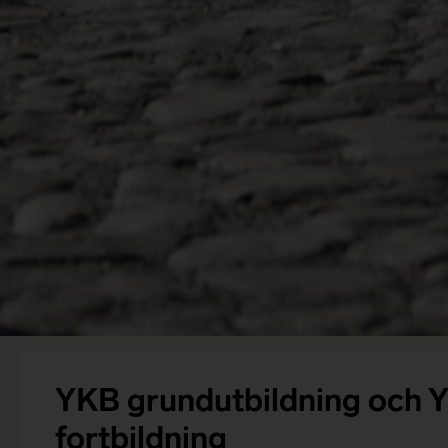
YKB grundutbildning och 
fortbildning