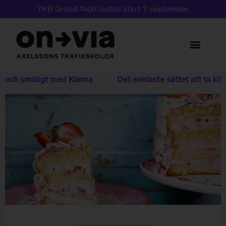
YKB Grund 140h lastbil start 7 september.
t och smidigt med Klarna
Det enklaste sättet att ta körk