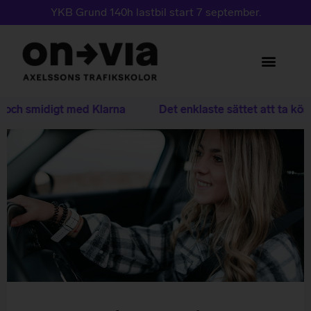
YKB Grund 140h lastbil start 7 september.
 och smidigt med Klarna
Det enklaste sättet att ta körk