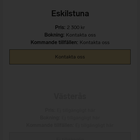
Eskilstuna
Pris:
2 300 kr
Bokning:
Kontakta oss
Kommande tillfällen:
Kontakta oss
Kontakta oss
Västerås
Pris:
Ej tillgängligt här
Bokning:
Ej tillgängligt här
Kommande tillfällen:
Ej tillgängligt här
Ej tillgänglig